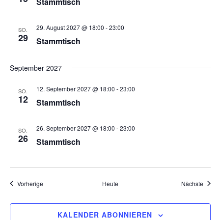
Stammtisch
h
N
a
29. August 2027 @ 18:00
-
23:00
SO.
e
29
Stammtisch
v
u
i
September 2027
n
g
12. September 2027 @ 18:00
-
23:00
SO.
a
d
12
Stammtisch
t
A
i
26. September 2027 @ 18:00
-
23:00
SO.
n
26
o
Stammtisch
s
n
i
Veranstaltungen
Veran
Vorherige
Heute
Nächste
c
KALENDER ABONNIEREN