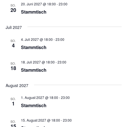
a
t
20. Juni 2027 @ 18:00
-
23:00
SO.
n
20
Stammtisch
u
l
.
n
t
Juli 2027
g
u
4. Juli 2027 @ 18:00
-
23:00
A
SO.
4
Stammtisch
n
n
s
g
18. Juli 2027 @ 18:00
-
23:00
SO.
18
i
Stammtisch
e
c
n
August 2027
h
t
S
1. August 2027 @ 18:00
-
23:00
SO.
1
Stammtisch
e
u
n
15. August 2027 @ 18:00
-
23:00
c
SO.
-
15