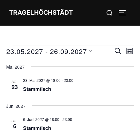
Zum
Suchen
TRAGELHÖCHSTÄDT
Inhalt
SEITEN
nach:
springen
Veranstaltungen
23.05.2027
 - 
26.09.2027
V
V
SUCHE
LIST
e
D
e
Mai 2027
a
r
r
t
23. Mai 2027 @ 18:00
-
23:00
a
SO.
23
u
Stammtisch
a
n
m
s
n
w
Juni 2027
t
ä
s
6. Juni 2027 @ 18:00
-
23:00
SO.
h
a
6
Stammtisch
t
l
l
e