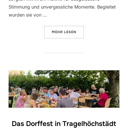
Stimmung und unvergessliche Momente. Begleitet
wurden sie von …
ÜBER „STAMMTISCH AM BACH: 
MEHR
LESEN
Das Dorffest in Tragelhöchstädt