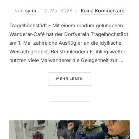
Veröffentlicht
von
symi
2. Mai 2026
Keine Kommentare
am
Tragelhöchstädt – Mit einem rundum gelungenen
Wanderer‑Café hat der Dorfverein Tragelhöchstädt
am 1. Mai zahlreiche Ausflügler an die idyllische
Weisach gelockt. Bei strahlendem Frühlingswetter
nutzten viele Maiwanderer die Gelegenheit zur …
ÜBER „WANDERER‑CAFÉ BEGEIST
MEHR
LESEN