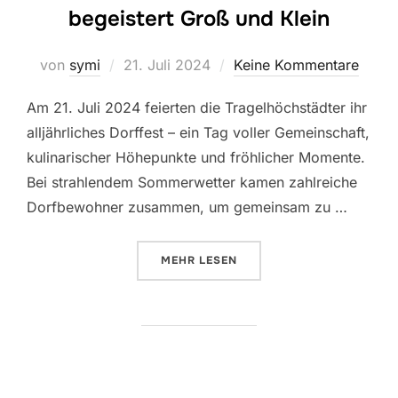
begeistert Groß und Klein
Veröffentlicht
von
symi
21. Juli 2024
Keine Kommentare
am
Am 21. Juli 2024 feierten die Tragelhöchstädter ihr
alljährliches Dorffest – ein Tag voller Gemeinschaft,
kulinarischer Höhepunkte und fröhlicher Momente.
Bei strahlendem Sommerwetter kamen zahlreiche
Dorfbewohner zusammen, um gemeinsam zu …
ÜBER „DAS DORFFEST IN TRAGE
MEHR
LESEN