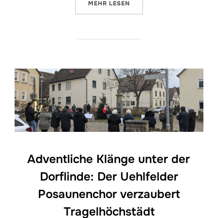
ÜBER „SILVESTERFEIER IN TRAG
MEHR
LESEN
Adventliche Klänge unter der
Dorflinde: Der Uehlfelder
Posaunenchor verzaubert
Tragelhöchstädt