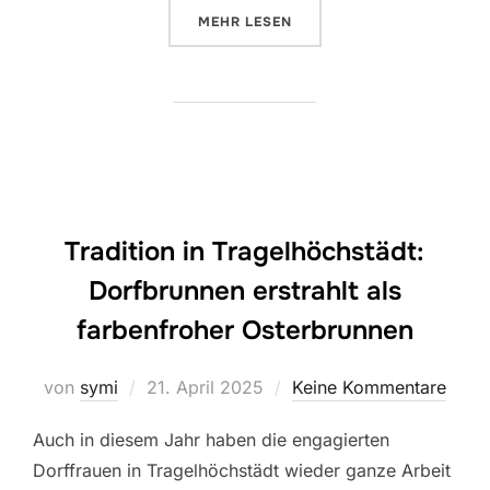
ÜBER „EINLADUNG ZUR EINWEI
MEHR
LESEN
Tradition in Tragelhöchstädt:
Dorfbrunnen erstrahlt als
farbenfroher Osterbrunnen
Veröffentlicht
von
symi
21. April 2025
Keine Kommentare
am
Auch in diesem Jahr haben die engagierten
Dorffrauen in Tragelhöchstädt wieder ganze Arbeit