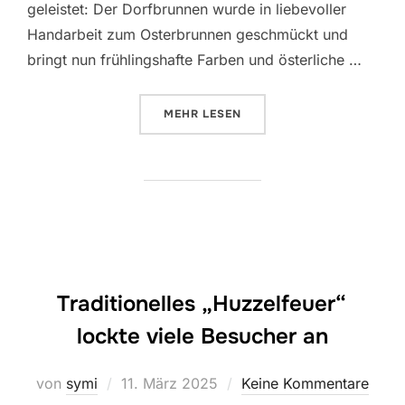
geleistet: Der Dorfbrunnen wurde in liebevoller
Handarbeit zum Osterbrunnen geschmückt und
bringt nun frühlingshafte Farben und österliche …
ÜBER „TRADITION IN TRAGELH
MEHR
LESEN
Traditionelles „Huzzelfeuer“
lockte viele Besucher an
Veröffentlicht
von
symi
11. März 2025
Keine Kommentare