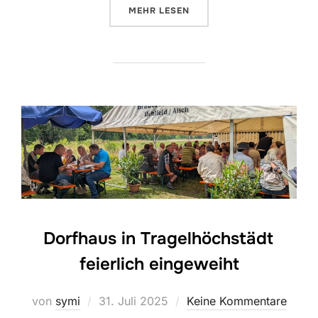
ÜBER „„KNUT“ HEISST IN TRAG
MEHR
LESEN
Dorfhaus in Tragelhöchstädt
feierlich eingeweiht
Veröffentlicht
von
symi
31. Juli 2025
Keine Kommentare