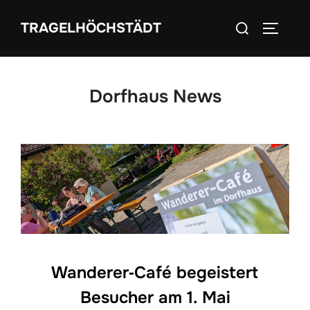
Zum
Suchen
TRAGELHÖCHSTÄDT
Inhalt
SEITEN
nach:
springen
Dorfhaus News
Wanderer‑Café begeistert
Besucher am 1. Mai