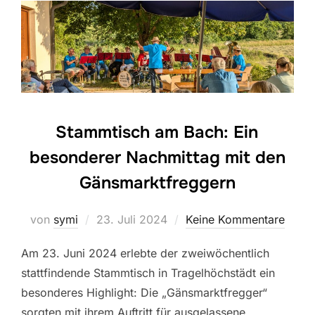
Stammtisch am Bach: Ein
besonderer Nachmittag mit den
Gänsmarktfreggern
Veröffentlicht
von
symi
23. Juli 2024
Keine Kommentare
am
Am 23. Juni 2024 erlebte der zweiwöchentlich
stattfindende Stammtisch in Tragelhöchstädt ein
besonderes Highlight: Die „Gänsmarktfregger“
sorgten mit ihrem Auftritt für ausgelassene