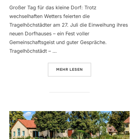
am
Großer Tag für das kleine Dorf: Trotz
wechselhaften Wetters feierten die
Tragelhöchstädter am 27. Juli die Einweihung ihres
neuen Dorfhauses – ein Fest voller
Gemeinschaftsgeist und guter Gespräche.
Tragelhöchstädt – …
ÜBER „DORFHAUS IN TRAGELHÖC
MEHR
LESEN