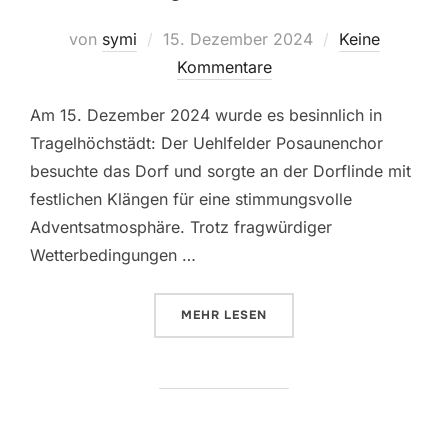
Veröffentlicht
von
symi
15. Dezember 2024
Keine
am
Kommentare
Am 15. Dezember 2024 wurde es besinnlich in
Tragelhöchstädt: Der Uehlfelder Posaunenchor
besuchte das Dorf und sorgte an der Dorflinde mit
festlichen Klängen für eine stimmungsvolle
Adventsatmosphäre. Trotz fragwürdiger
Wetterbedingungen …
ÜBER „ADVENTLICHE KLÄNGE U
MEHR
LESEN