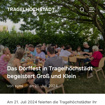
Zum
Suchen
TRAGELHÖCHSTÄDT
Inhalt
SEITEN
nach:
springen
Das Dorffest in Tragelhöchstädt
begeistert Groß und Klein
Veröffentlicht
von
symi
an
21. Juli 2024
am
Am 21. Juli 2024 feierten die Tragelhöchstädter ihr