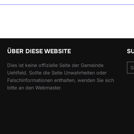
ÜBER DIESE WEBSITE
S
Su
Dies ist keine offizielle Seite der Gemeinde
nac
Uehlfeld. Sollte die Seite Unwahrheiten oder
Falschinformationen enthalten, wenden Sie sich
bitte an den Webmaster.