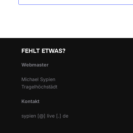
FEHLT ETWAS?
Webmaster
Michael Sypien
Tragelhöchstädt
Kontakt
sypien [@] live [.] de