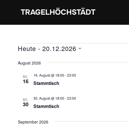
Zum
TRAGELHÖCHSTÄDT
Inhalt
springen
Veranstaltungen
Heute
 - 
20.12.2026
D
August 2026
a
t
16. August @ 18:00
-
23:00
SO.
16
u
Stammtisch
m
w
30. August @ 18:00
-
23:00
SO.
30
ä
Stammtisch
h
l
September 2026