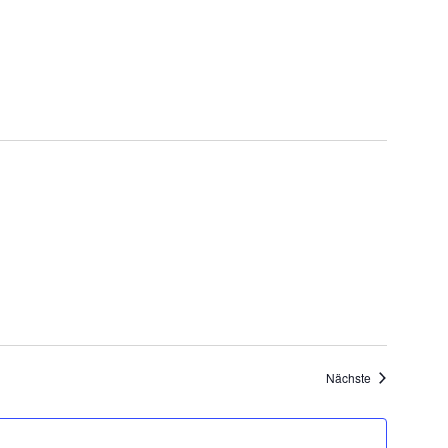
h
N
a
e
v
u
i
n
g
a
d
t
A
i
n
o
s
n
i
Veranstaltung
Nächste
c