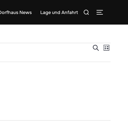
Suchen
Dorfhaus News
Lage und Anfahrt
SEITENLE
nach:
V
V
SUCHE
LISTE
e
e
r
r
a
a
n
s
n
t
s
a
t
l